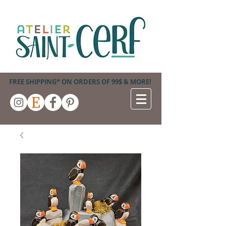
FREE SHIPPING* ON ORDERS OF 99$ & MORE!