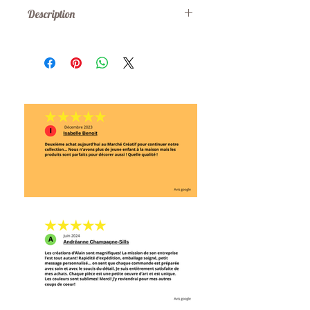
Description
MATÉRIAUX: Bois recyclé, teinture à
l'eau non toxique, fini à base
d'huile de lin et résines naturelles
et/ou fini à base de cire d'abeille.
ENTRETIEN: Laver avec un linge
humide.
SÉCURITÉ: 3 ans et plus. Tenir
éloigné des sources de chaleur.
NOTE: Nos produits sont fabriqués
un à un à la main et peuvent
légèrement différer de ceux
montrés sur les photos! Vous
obtenez une pièce unique!
LE MACAREUX mesure 2,5 pouces X
3 pouces X 1 pouce